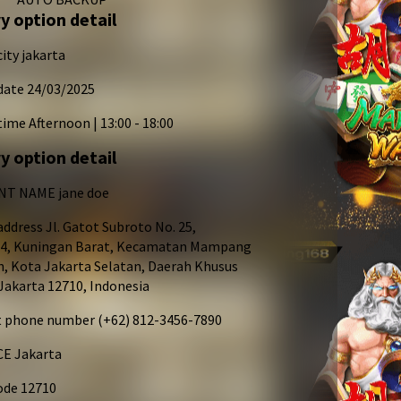
ry option detail
city
jakarta
 date
24/03/2025
 time
Afternoon | 13:00 - 18:00
ry option detail
ENT NAME
jane doe
 address
Jl. Gatot Subroto No. 25,
.4, Kuningan Barat, Kecamatan Mampang
, Kota Jakarta Selatan, Daerah Khusus
Jakarta 12710, Indonesia
nt phone number
(+62) 812-3456-7890
CE
Jakarta
ode
12710