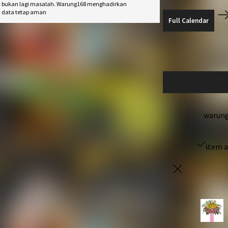
 bukan lagi masalah. Warung168 menghadirkan
 data tetap aman
warun
item a